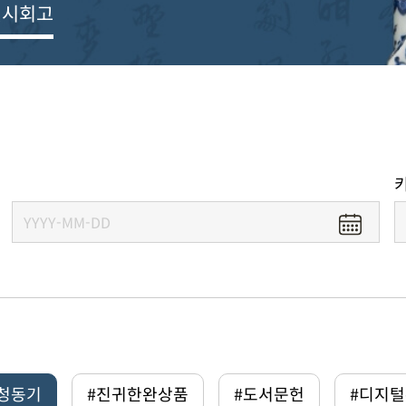
전시회고
#청동기
#진귀한완상품
#도서문헌
#디지