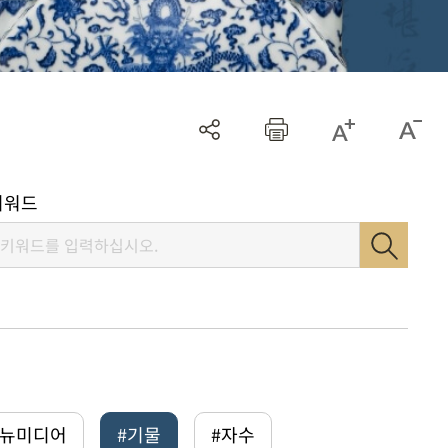
키워드
털뉴미디어
#기물
#자수