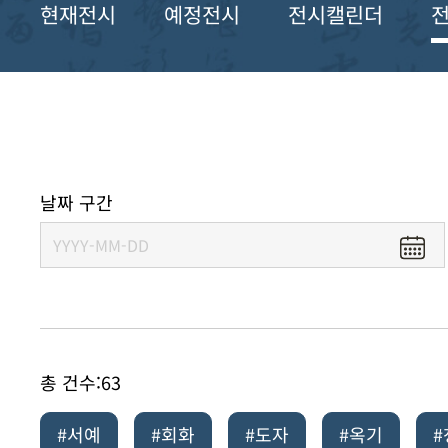
현재전시
예정전시
전시캘린더
날짜 구간
총 건수:
63
#서예
#회화
#도자
#옥기