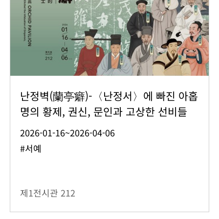
난정벽(蘭亭癖)-〈난정서〉에 빠진 아홉
명의 황제, 권신, 문인과 고상한 선비들
2026-01-16~2026-04-06
#서예
제1전시관
212