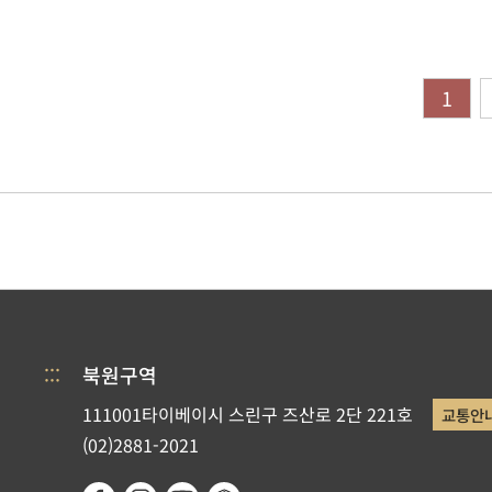
1
:::
북원구역
111001타이베이시 스린구 즈산로 2단 221호
교통안
(02)2881-2021