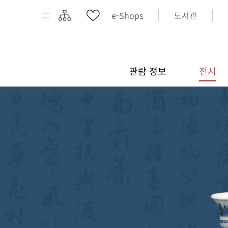
:::
e-Shops
도서관
관람 정보
전시