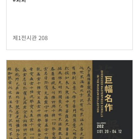
제1전시관
208