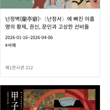
난정벽(蘭亭癖)-〈난정서〉에 빠진 아홉
명의 황제, 권신, 문인과 고상한 선비들
2026-01-16~2026-04-06
#서예
제1전시관
212