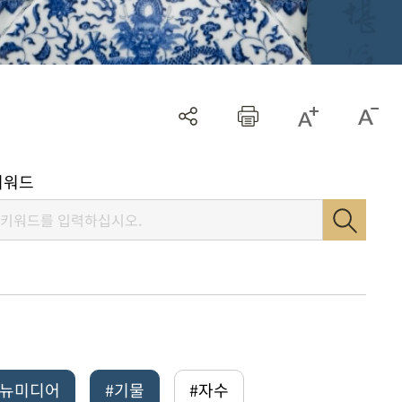
키워드
털뉴미디어
#기물
#자수