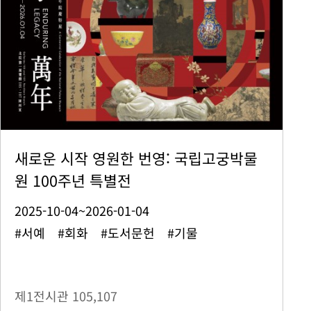
새로운 시작 영원한 번영: 국립고궁박물
원 100주년 특별전
2025-10-04~2026-01-04
#서예 #회화 #도서문헌 #기물
제1전시관
105,107