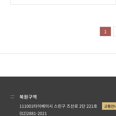
1
:::
북원구역
111001타이베이시 스린구 즈산로 2단 221호
교통안
(02)2881-2021