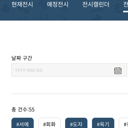
현재전시
예정전시
전시캘린더
날짜 구간
총 건수:
55
#서예
#회화
#도자
#옥기