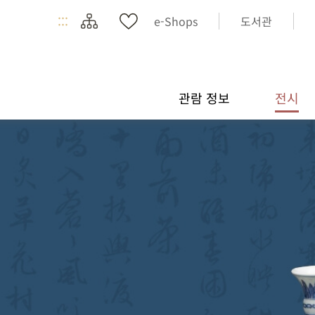
:::
e-Shops
도서관
관람 정보
전시