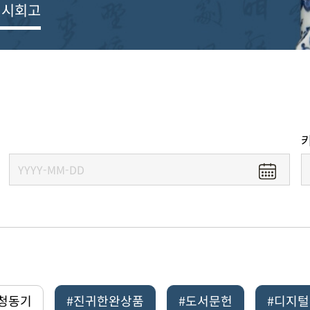
전시회고
#청동기
#진귀한완상품
#도서문헌
#디지