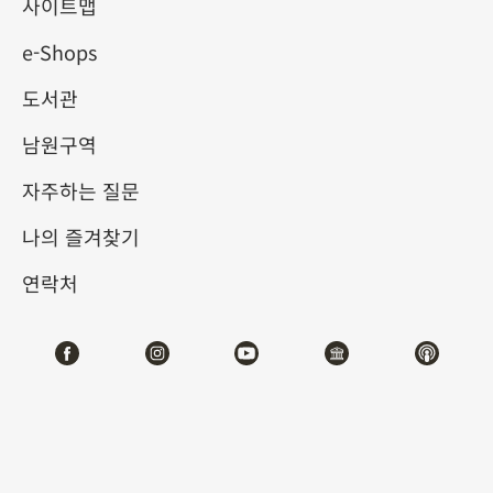
사이트맵
e-Shops
키워드
도서관
남원구역
자주하는 질문
총 건수:
59
나의 즐겨찾기
#서예
#회화
#도자
#옥기
#청동기
#
연락처