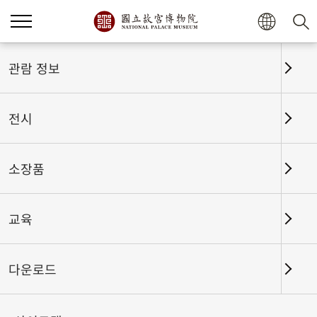
홈
전시
전시회고
관람 정보
전시
전시회고
소장품
교육
날짜 구간
다운로드