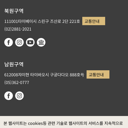
북원구역
111001타이베이시 스린구 즈산로 2단 221호
교통안내
(02)2881-2021
남원구역
612008쟈이현 타이바오시 구궁다다오 888호号
교통안내
(05)362-0777
본 웹사이트는 cookies등 관련 기술로 웹사이트의 서비스를 지속적으로