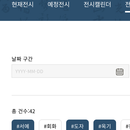
현재전시
예정전시
전시캘린더
날짜 구간
총 건수:
42
#서예
#회화
#도자
#옥기