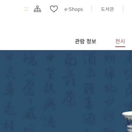
:::
e-Shops
도서관
관람 정보
전시