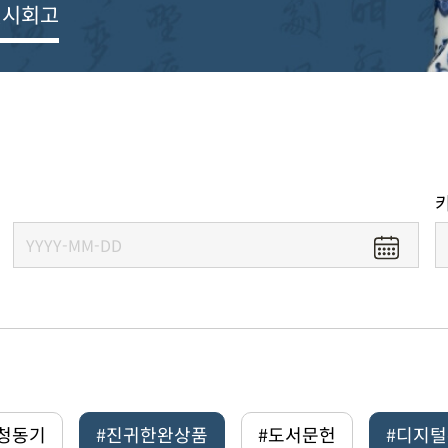
전시회고
#청동기
#진귀한완상품
#도서문헌
#디지