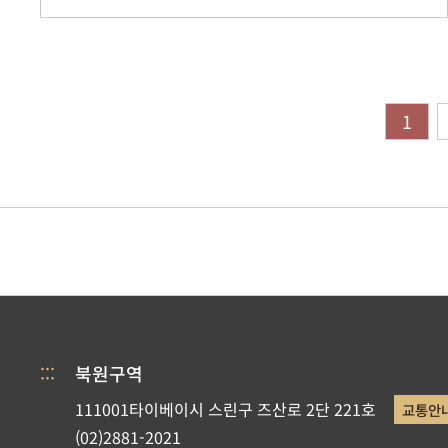
1
:::
북원구역
111001타이베이시 스린구 즈산로 2단 221호
교통안
(02)2881-2021