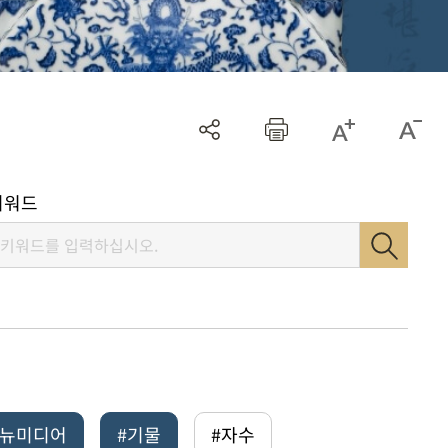
키워드
털뉴미디어
#기물
#자수