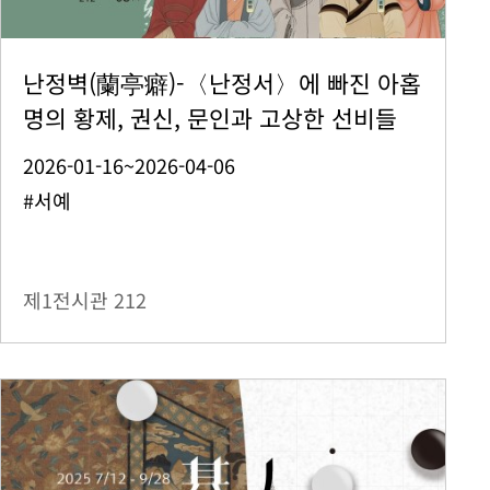
난정벽(蘭亭癖)-〈난정서〉에 빠진 아홉
명의 황제, 권신, 문인과 고상한 선비들
2026-01-16~2026-04-06
#서예
제1전시관
212