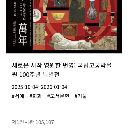
새로운 시작 영원한 번영: 국립고궁박물
원 100주년 특별전
2025-10-04~2026-01-04
#서예 #회화 #도서문헌 #기물
제1전시관
105,107