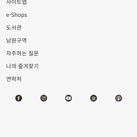
사이트맵
e-Shops
키워드
도서관
남원구역
자주하는 질문
총 건수:
65
나의 즐겨찾기
#서예
#회화
#도자
#옥기
#청동기
#
연락처