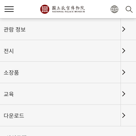
홈
전시
전시회고
관람 정보
전시
전시회고
소장품
교육
날짜 구간
다운로드