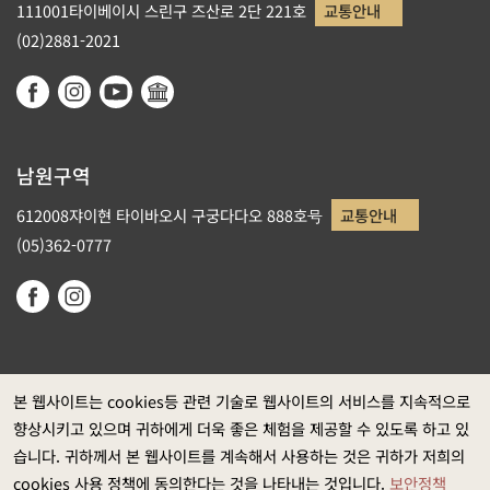
111001타이베이시 스린구 즈산로 2단 221호
교통안내
(02)2881-2021
남원구역
612008쟈이현 타이바오시 구궁다다오 888호号
교통안내
(05)362-0777
본 웹사이트는 cookies등 관련 기술로 웹사이트의 서비스를 지속적으로
향상시키고 있으며 귀하에게 더욱 좋은 체험을 제공할 수 있도록 하고 있
정부 웹사이트 자료개방 선포
습니다. 귀하께서 본 웹사이트를 계속해서 사용하는 것은 귀하가 저희의
개인정보보호
cookies 사용 정책에 동의한다는 것을 나타내는 것입니다.
보안정책