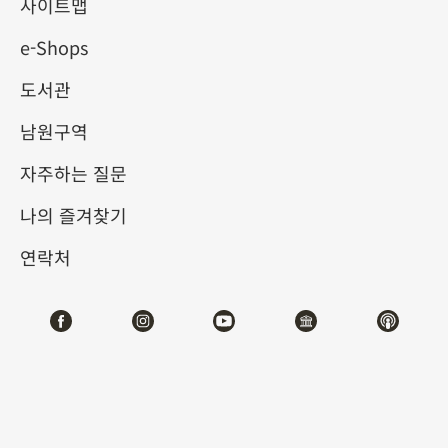
사이트맵
e-Shops
키워드
도서관
남원구역
자주하는 질문
총 건수:
16
나의 즐겨찾기
#서예
#회화
#도자
#옥기
#청동기
#
연락처