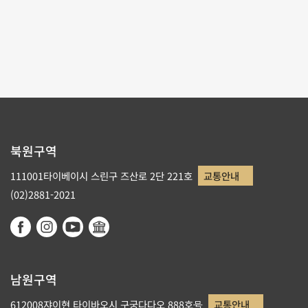
페이지당 수량
9
페이지순서
1/2
1
2
북원구역
111001타이베이시 스린구 즈산로 2단 221호
교통안내
(02)2881-2021
남원구역
612008쟈이현 타이바오시 구궁다다오 888호号
교통안내