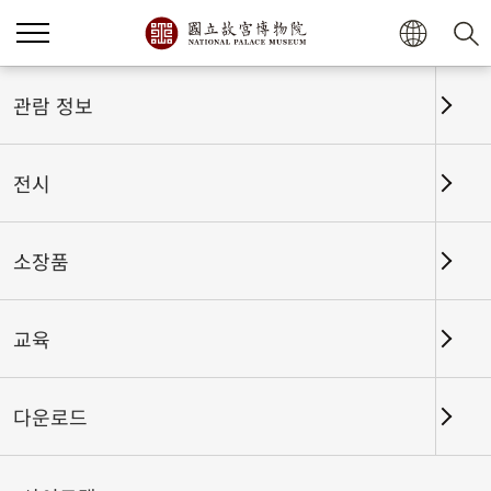
홈
전시
전시회고
관람 정보
전시
전시회고
소장품
교육
날짜 구간
다운로드