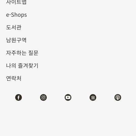
사이트맵
e-Shops
키워드
도서관
남원구역
자주하는 질문
총 건수:
25
나의 즐겨찾기
#서예
#회화
#도자
#옥기
#청동기
#
연락처