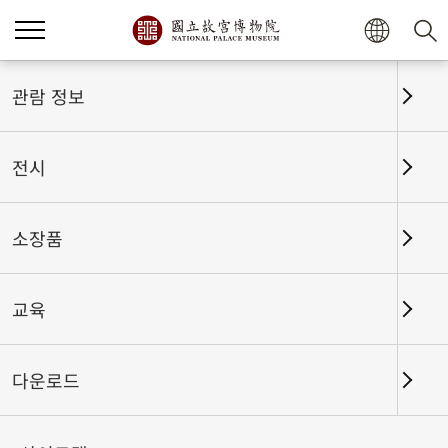
홈
전시
전시회고
관람 정보
전시
전시회고
소장품
교육
날짜 구간
다운로드