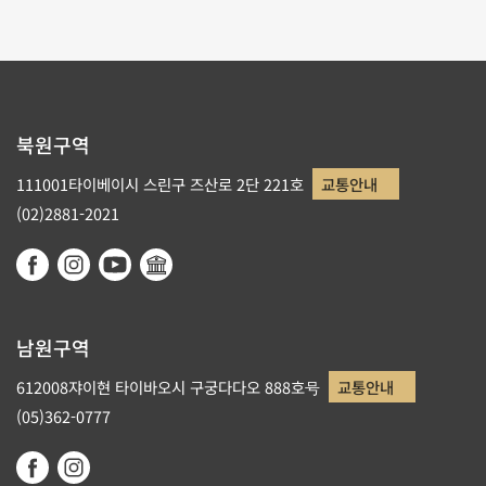
북원구역
111001타이베이시 스린구 즈산로 2단 221호
교통안내
(02)2881-2021
남원구역
612008쟈이현 타이바오시 구궁다다오 888호号
교통안내
(05)362-0777