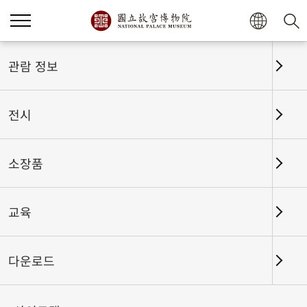
홈
전시
전시회고
관람 정보
전시
전시회고
소장품
교육
날짜 구간
다운로드