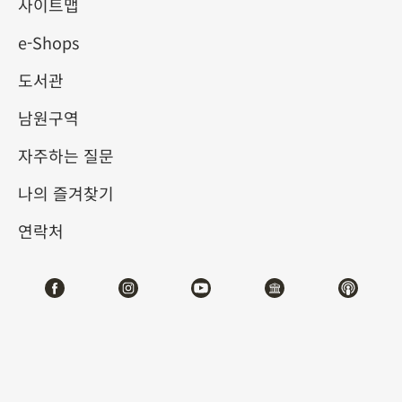
사이트맵
e-Shops
키워드
도서관
남원구역
자주하는 질문
총 건수:
54
나의 즐겨찾기
#서예
#회화
#도자
#옥기
#청동기
#
연락처