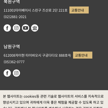
북원구역
111001타이베이시 스린구 즈산로 2단 221호
교통안내
(02)2881-2021
남원구역
612008쟈이현 타이바오시 구궁다다오 888호号
교통안내
(05)362-0777
본 웹사이트는 cookies등 관련 기술로 웹사이트의 서비스를 지속적으로
향상시키고 있으며 귀하에게 더욱 좋은 체험을 제공할 수 있도록 하고 있
정부 웹사이트 자료개방 선포