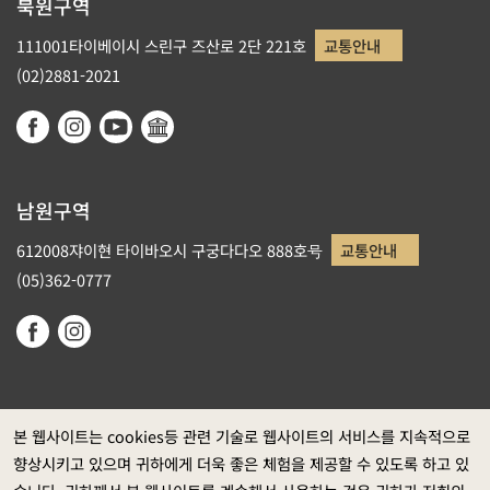
북원구역
111001타이베이시 스린구 즈산로 2단 221호
교통안내
(02)2881-2021
남원구역
612008쟈이현 타이바오시 구궁다다오 888호号
교통안내
(05)362-0777
본 웹사이트는 cookies등 관련 기술로 웹사이트의 서비스를 지속적으로
향상시키고 있으며 귀하에게 더욱 좋은 체험을 제공할 수 있도록 하고 있
정부 웹사이트 자료개방 선포