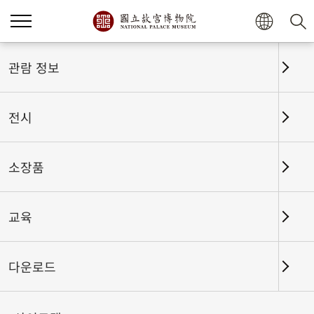
홈
전시
전시회고
관람 정보
전시
전시회고
소장품
교육
날짜 구간
다운로드