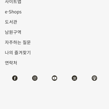
사이트맵
e-Shops
키워드
도서관
남원구역
자주하는 질문
총 건수:
33
나의 즐겨찾기
#서예
#회화
#도자
#옥기
#청동기
#
연락처