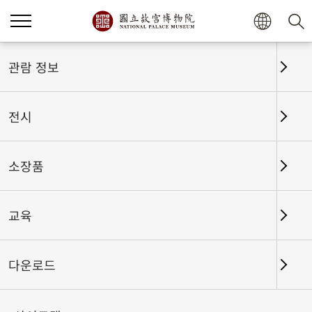
홈
전시
전시회고
관람 정보
전시
전시회고
소장품
교육
날짜 구간
다운로드