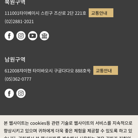
북원구역
111001타이베이시 스린구 즈산로 2단 221호
교통안내
(02)2881-2021
남원구역
612008쟈이현 타이바오시 구궁다다오 888호号
교통안내
(05)362-0777
본 웹사이트는 cookies등 관련 기술로 웹사이트의 서비스를 지속적으로
향상시키고 있으며 귀하에게 더욱 좋은 체험을 제공할 수 있도록 하고 있
정부 웹사이트 자료개방 선포