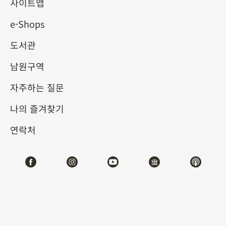
사이트맵
e-Shops
키워드
도서관
남원구역
자주하는 질문
총 건수:
54
나의 즐겨찾기
#서예
#회화
#도자
#옥기
#청동기
#
연락처