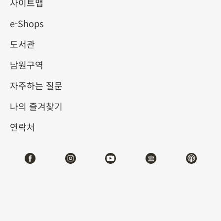
사이트맵
e-Shops
키워드
도서관
남원구역
자주하는 질문
총 건수:
39
나의 즐겨찾기
#서예
#회화
#도자
#옥기
#청동기
#
연락처