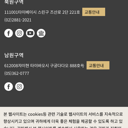
북원구역
111001타이베이시 스린구 즈산로 2단 221호
교통안내
(02)2881-2021
남원구역
612008쟈이현 타이바오시 구궁다다오 888호号
교통안내
(05)362-0777
본 웹사이트는 cookies등 관련 기술로 웹사이트의 서비스를 지속적으로
향상시키고 있으며 귀하에게 더욱 좋은 체험을 제공할 수 있도록 하고 있
정부 웹사이트 자료개방 선포