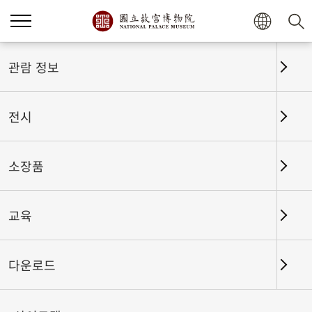
홈
전시
전시회고
관람 정보
전시
전시회고
소장품
교육
날짜 구간
다운로드