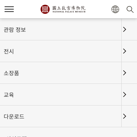
홈
전시
전시회고
관람 정보
전시
전시회고
소장품
교육
날짜 구간
다운로드