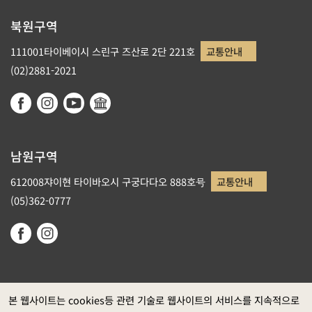
북원구역
111001타이베이시 스린구 즈산로 2단 221호
교통안내
(02)2881-2021
남원구역
612008쟈이현 타이바오시 구궁다다오 888호号
교통안내
(05)362-0777
본 웹사이트는 cookies등 관련 기술로 웹사이트의 서비스를 지속적으로