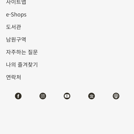
사이트맵
e-Shops
키워드
도서관
남원구역
자주하는 질문
총 건수:
49
나의 즐겨찾기
#서예
#회화
#도자
#옥기
#청동기
#
연락처