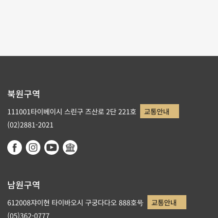
1
2
3
북원구역
111001타이베이시 스린구 즈산로 2단 221호
교통안내
(02)2881-2021
남원구역
612008쟈이현 타이바오시 구궁다다오 888호号
교통안내
(05)362-0777