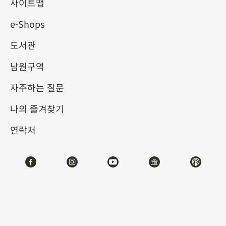
사이트맵
e-Shops
키워드
도서관
남원구역
자주하는 질문
총 건수:
19
나의 즐겨찾기
#서예
#회화
#도자
#옥기
#청동기
#
연락처