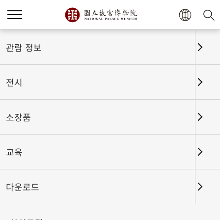
홈
전시
전시회고
관람 정보
전시
전시회고
소장품
교육
날짜 구간
다운로드