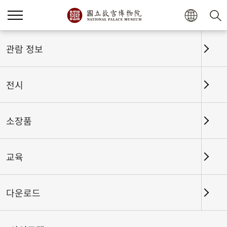
홈
전시
전시회고
관람 정보
전시
전시회고
소장품
교육
날짜 구간
다운로드