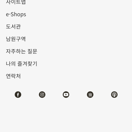
사이트맵
e-Shops
키워드
도서관
남원구역
자주하는 질문
총 건수:
44
나의 즐겨찾기
#서예
#회화
#도자
#옥기
#청동기
#
연락처