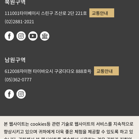
북원구역
111001타이베이시 스린구 즈산로 2단 221호
교통안내
(02)2881-2021
남원구역
612008쟈이현 타이바오시 구궁다다오 888호号
교통안내
(05)362-0777
본 웹사이트는 cookies등 관련 기술로 웹사이트의 서비스를 지속적으로
향상시키고 있으며 귀하에게 더욱 좋은 체험을 제공할 수 있도록 하고 있
정부 웹사이트 자료개방 선포