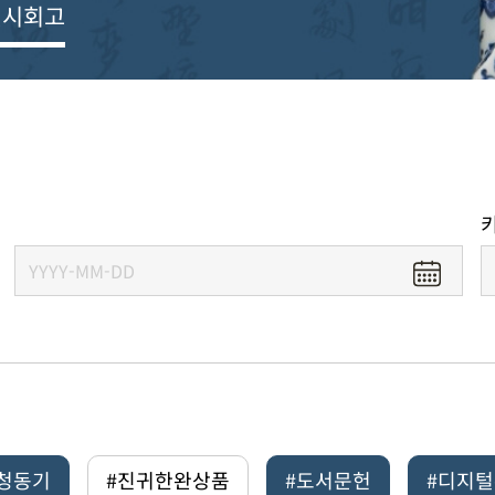
전시회고
#청동기
#진귀한완상품
#도서문헌
#디지