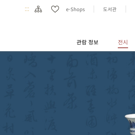
:::
e-Shops
도서관
관람 정보
전시