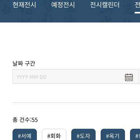
현재전시
예정전시
전시캘린더
날짜 구간
총 건수:
55
#서예
#회화
#도자
#옥기