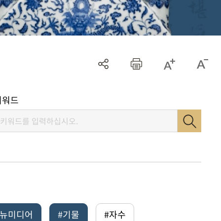
키워드
털뉴미디어
#기물
#자수