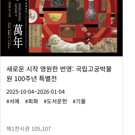
새로운 시작 영원한 번영: 국립고궁박물
원 100주년 특별전
2025-10-04~2026-01-04
#서예 #회화 #도서문헌 #기물
제1전시관
105,107