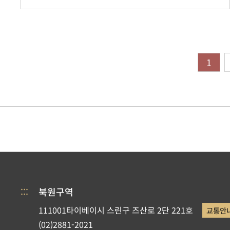
1
:::
북원구역
111001타이베이시 스린구 즈산로 2단 221호
교통안
(02)2881-2021