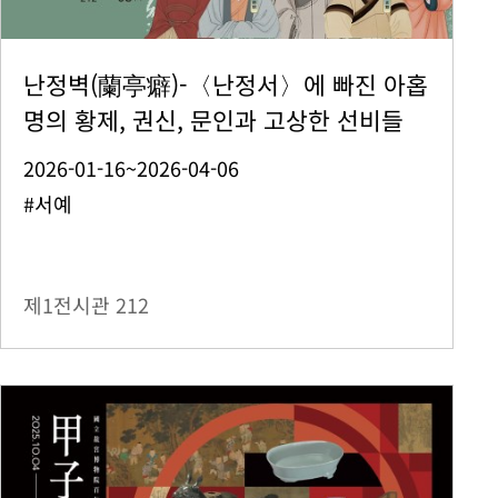
난정벽(蘭亭癖)-〈난정서〉에 빠진 아홉
명의 황제, 권신, 문인과 고상한 선비들
2026-01-16~2026-04-06
#서예
제1전시관
212