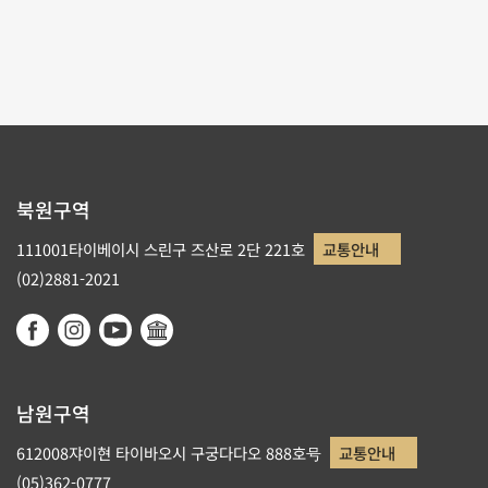
1
2
3
북원구역
111001타이베이시 스린구 즈산로 2단 221호
교통안내
(02)2881-2021
남원구역
612008쟈이현 타이바오시 구궁다다오 888호号
교통안내
(05)362-0777