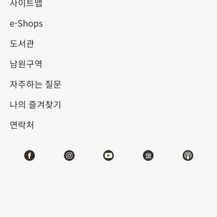
사이트맵
e-Shops
키워드
도서관
남원구역
자주하는 질문
총 건수:
21
나의 즐겨찾기
#서예
#회화
#도자
#옥기
#청동기
#
연락처