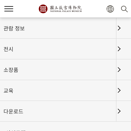
홈
전시
전시회고
관람 정보
전시
전시회고
소장품
교육
날짜 구간
다운로드