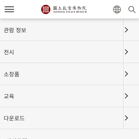
홈
전시
전시회고
관람 정보
전시
전시회고
소장품
교육
날짜 구간
다운로드