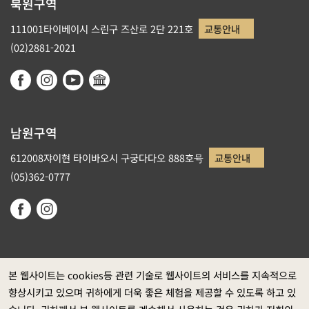
북원구역
111001타이베이시 스린구 즈산로 2단 221호
교통안내
(02)2881-2021
남원구역
612008쟈이현 타이바오시 구궁다다오 888호号
교통안내
(05)362-0777
본 웹사이트는 cookies등 관련 기술로 웹사이트의 서비스를 지속적으로
향상시키고 있으며 귀하에게 더욱 좋은 체험을 제공할 수 있도록 하고 있
정부 웹사이트 자료개방 선포