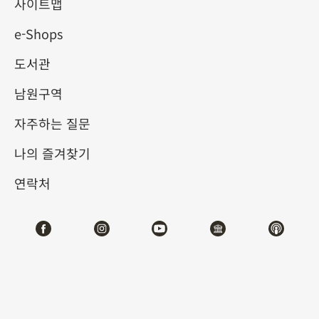
사이트맵
e-Shops
키워드
도서관
남원구역
자주하는 질문
총 건수:
54
나의 즐겨찾기
#서예
#회화
#도자
#옥기
#청동기
#
연락처