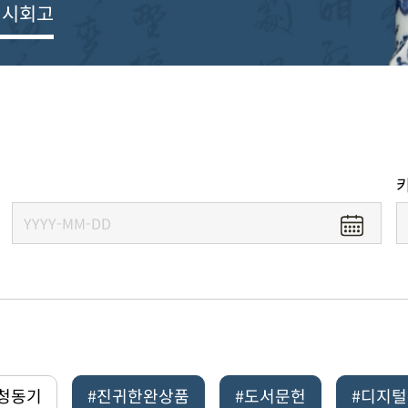
전시회고
#청동기
#진귀한완상품
#도서문헌
#디지