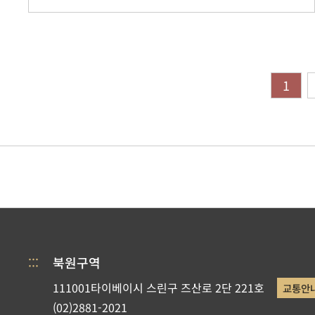
1
:::
북원구역
111001타이베이시 스린구 즈산로 2단 221호
교통안
(02)2881-2021