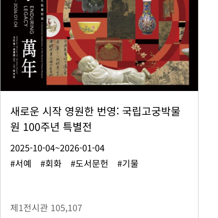
새로운 시작 영원한 번영: 국립고궁박물
원 100주년 특별전
2025-10-04~2026-01-04
#서예 #회화 #도서문헌 #기물
제1전시관
105,107