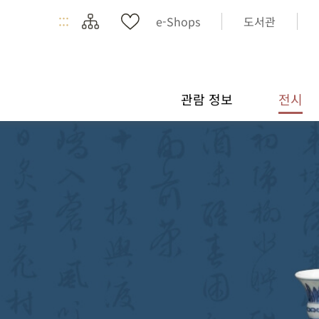
:::
e-Shops
도서관
관람 정보
전시