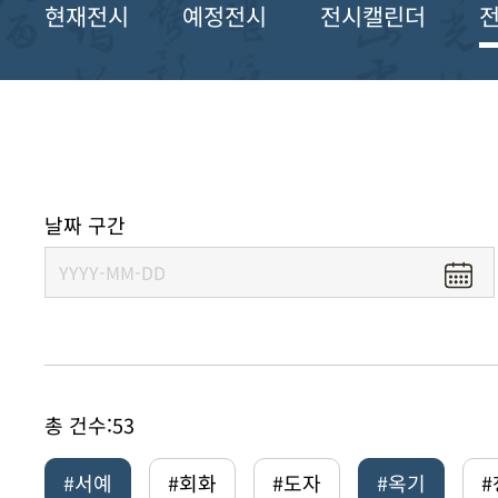
현재전시
예정전시
전시캘린더
날짜 구간
총 건수:
53
#서예
#회화
#도자
#옥기