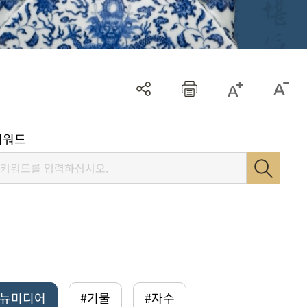
키워드
털뉴미디어
#기물
#자수