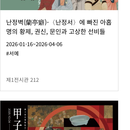
난정벽(蘭亭癖)-〈난정서〉에 빠진 아홉
명의 황제, 권신, 문인과 고상한 선비들
2026-01-16~2026-04-06
#서예
제1전시관
212