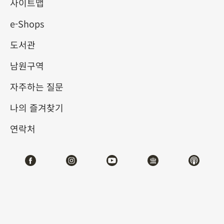
사이트맵
e-Shops
키워드
도서관
남원구역
자주하는 질문
총 건수:
34
나의 즐겨찾기
#서예
#회화
#도자
#옥기
#청동기
#
연락처