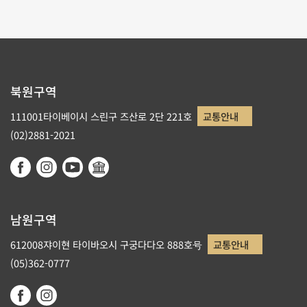
북원구역
111001타이베이시 스린구 즈산로 2단 221호
교통안내
(02)2881-2021
남원구역
612008쟈이현 타이바오시 구궁다다오 888호号
교통안내
(05)362-0777