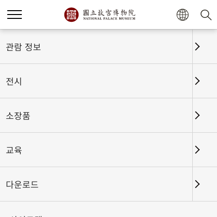
홈
전시
전시회고
관람 정보
전시
전시회고
소장품
교육
날짜 구간
다운로드