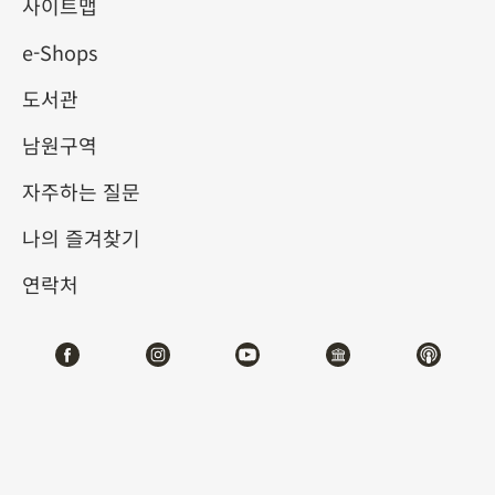
사이트맵
e-Shops
키워드
도서관
남원구역
자주하는 질문
총 건수:
60
나의 즐겨찾기
#서예
#회화
#도자
#옥기
#청동기
#
연락처