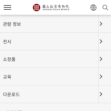
홈
전시
전시회고
관람 정보
전시
전시회고
소장품
교육
날짜 구간
다운로드