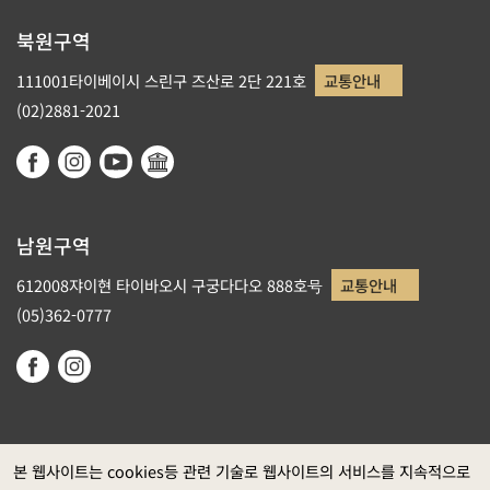
북원구역
111001타이베이시 스린구 즈산로 2단 221호
교통안내
(02)2881-2021
남원구역
612008쟈이현 타이바오시 구궁다다오 888호号
교통안내
(05)362-0777
본 웹사이트는 cookies등 관련 기술로 웹사이트의 서비스를 지속적으로