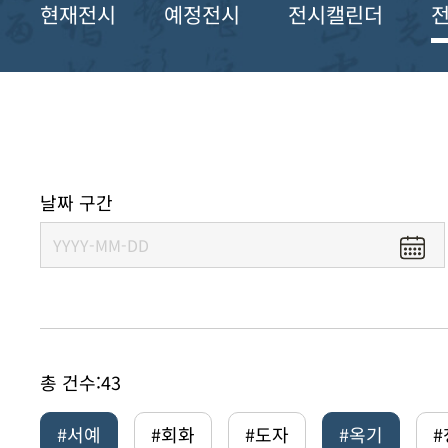
현재전시
예정전시
전시캘린더
날짜 구간
총 건수:
43
#서예
#회화
#도자
#옥기