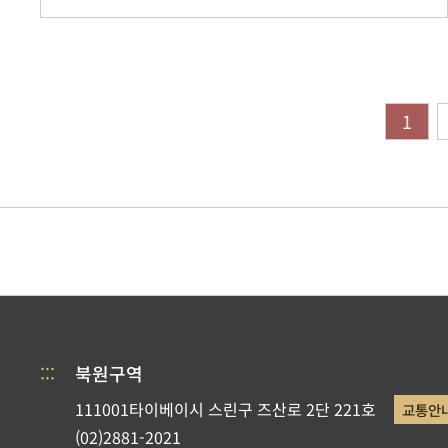
1
:::
북원구역
111001타이베이시 스린구 즈산로 2단 221호
교통안
(02)2881-2021