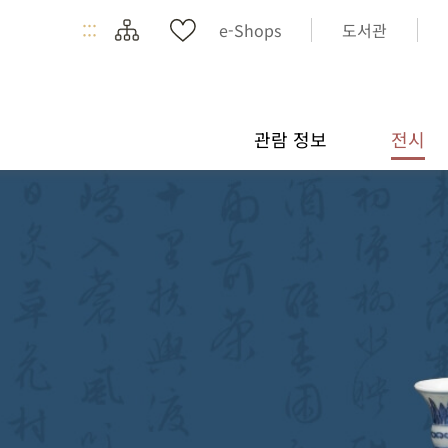
:::
e-Shops
도서관
관람 정보
전시