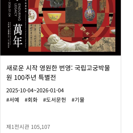
새로운 시작 영원한 번영: 국립고궁박물
원 100주년 특별전
2025-10-04~2026-01-04
#서예 #회화 #도서문헌 #기물
제1전시관
105,107