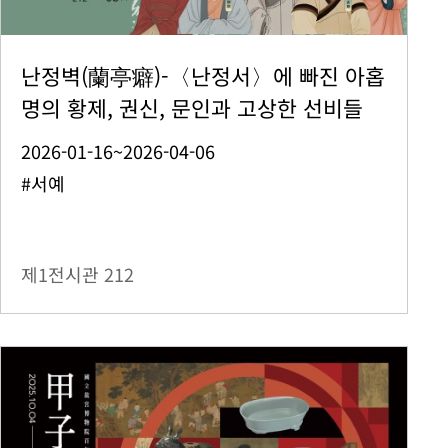
난정벽(蘭亭癖)-〈난정서〉에 빠진 아홉
명의 황제, 권신, 문인과 고상한 선비들
2026-01-16~2026-04-06
#서예
제1전시관
212