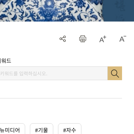
키워드
털뉴미디어
#기물
#자수