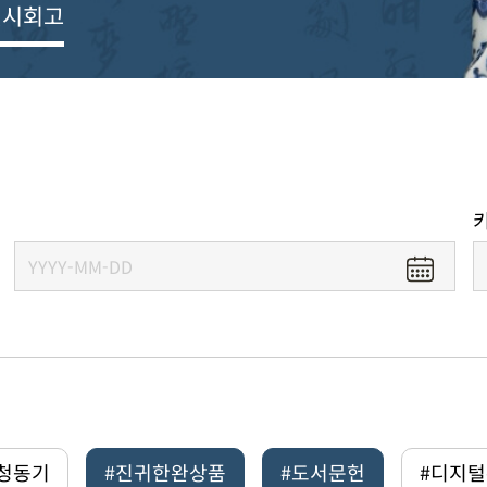
전시회고
#청동기
#진귀한완상품
#도서문헌
#디지