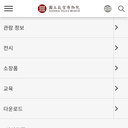
홈
전시
전시회고
관람 정보
전시
전시회고
소장품
교육
날짜 구간
다운로드