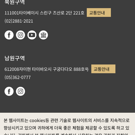
북원구역
111001타이베이시 스린구 즈산로 2단 221호
교통안내
(02)2881-2021
남원구역
612008쟈이현 타이바오시 구궁다다오 888호号
교통안내
(05)362-0777
본 웹사이트는 cookies등 관련 기술로 웹사이트의 서비스를 지속적으로
향상시키고 있으며 귀하에게 더욱 좋은 체험을 제공할 수 있도록 하고 있
정부 웹사이트 자료개방 선포