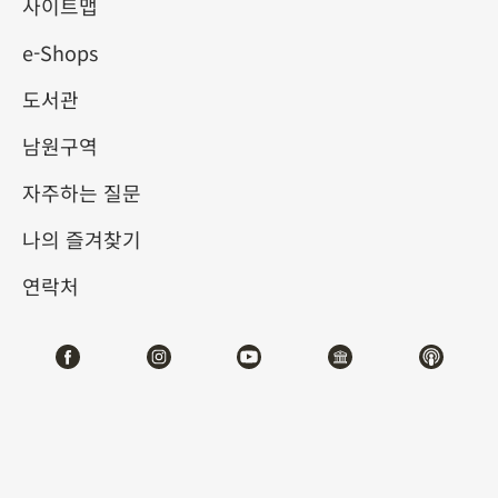
사이트맵
e-Shops
키워드
도서관
남원구역
자주하는 질문
총 건수:
45
나의 즐겨찾기
#서예
#회화
#도자
#옥기
#청동기
#
연락처