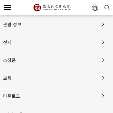
홈
전시
전시회고
관람 정보
전시
전시회고
소장품
교육
날짜 구간
다운로드