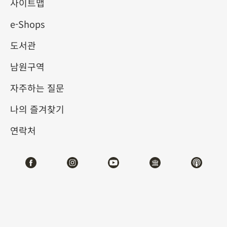
사이트맵
e-Shops
키워드
도서관
남원구역
자주하는 질문
총 건수:
59
나의 즐겨찾기
#서예
#회화
#도자
#옥기
#청동기
#
연락처