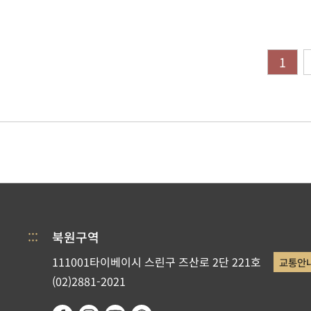
1
:::
북원구역
111001타이베이시 스린구 즈산로 2단 221호
교통안
(02)2881-2021