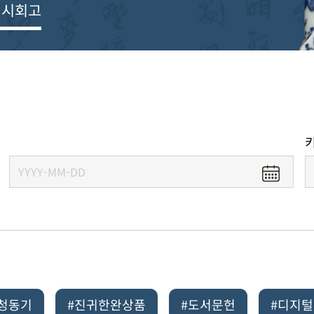
전시회고
#청동기
#진귀한완상품
#도서문헌
#디지