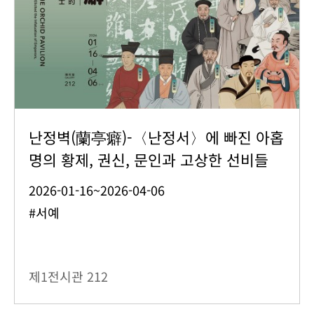
난정벽(蘭亭癖)-〈난정서〉에 빠진 아홉
명의 황제, 권신, 문인과 고상한 선비들
2026-01-16~2026-04-06
#서예
제1전시관
212