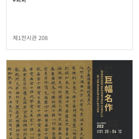
제1전시관
208