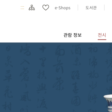
:::
e-Shops
도서관
관람 정보
전시