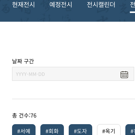
현재전시
예정전시
전시캘린더
날짜 구간
총 건수:
76
#서예
#회화
#도자
#옥기