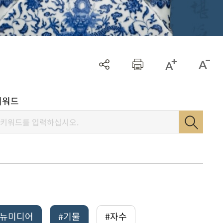
키워드
털뉴미디어
#기물
#자수