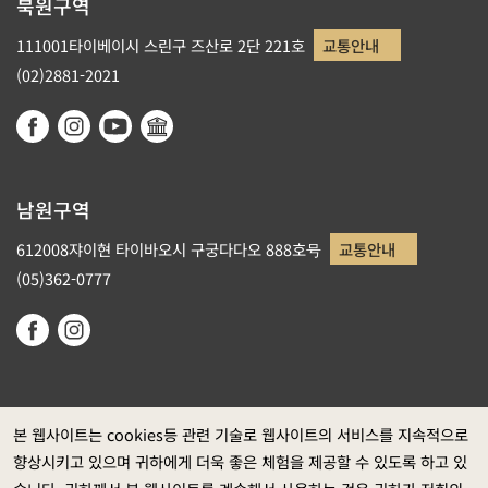
북원구역
111001타이베이시 스린구 즈산로 2단 221호
교통안내
(02)2881-2021
남원구역
612008쟈이현 타이바오시 구궁다다오 888호号
교통안내
(05)362-0777
본 웹사이트는 cookies등 관련 기술로 웹사이트의 서비스를 지속적으로
향상시키고 있으며 귀하에게 더욱 좋은 체험을 제공할 수 있도록 하고 있
정부 웹사이트 자료개방 선포