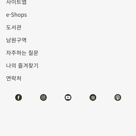
사이트맵
e-Shops
키워드
도서관
남원구역
자주하는 질문
총 건수:
45
나의 즐겨찾기
#서예
#회화
#도자
#옥기
#청동기
#
연락처