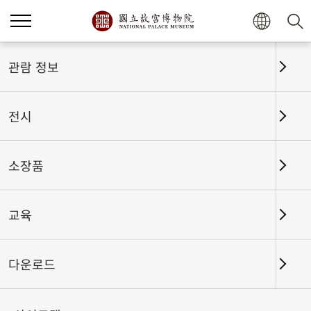
홈
전시
전시회고
관람 정보
전시
전시회고
소장품
교육
날짜 구간
다운로드