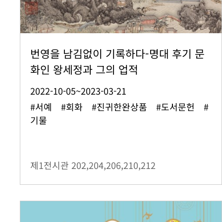
번영을 남김없이 기록하다-명대 후기 문
화인 왕세정과 그의 업적
2022-10-05~2023-03-21
#서예 #회화 #진귀한완상품 #도서문헌 #
기물
제1전시관
202,204,206,210,212