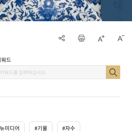
키워드
털뉴미디어
#기물
#자수