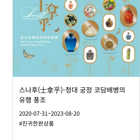
스나후(士拿乎)-청대 궁정 코담배병의
유행 풍조
2020-07-31~2023-08-20
#진귀한완상품