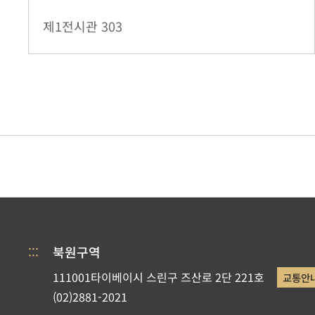
제1전시관
303
:::
북원구역
111001타이베이시 스린구 즈산로 2단 221호
교통안
(02)2881-2021