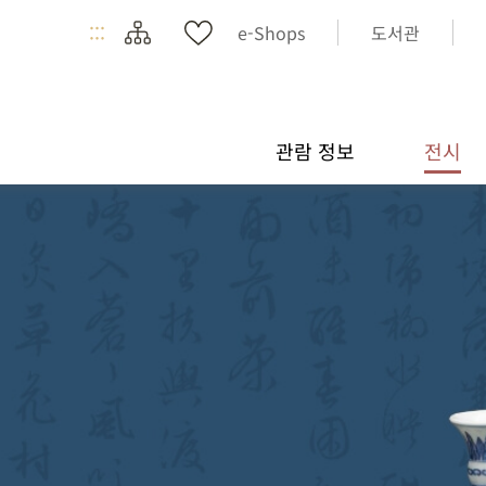
:::
e-Shops
도서관
관람 정보
전시