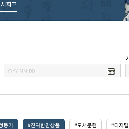
전시회고
#청동기
#진귀한완상품
#도서문헌
#디지