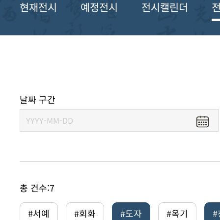
현재전시
예정전시
전시캘린더
날짜 구간
총 건수:
7
#서예
#회화
#도자
#옥기