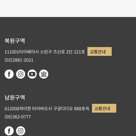
북원구역
111001타이베이시 스린구 즈산로 2단 221호
교통안내
(02)2881-2021
남원구역
612008쟈이현 타이바오시 구궁다다오 888호号
교통안내
(05)362-0777