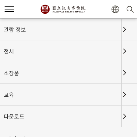
홈
전시
전시회고
관람 정보
전시
전시회고
소장품
교육
날짜 구간
다운로드