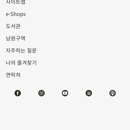
사이트맵
e-Shops
키워드
도서관
남원구역
자주하는 질문
총 건수:
25
나의 즐겨찾기
#서예
#회화
#도자
#옥기
#청동기
#
연락처