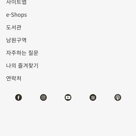
사이트맵
e-Shops
키워드
도서관
남원구역
자주하는 질문
총 건수:
49
나의 즐겨찾기
#서예
#회화
#도자
#옥기
#청동기
#
연락처