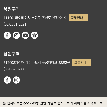
북원구역
111001타이베이시 스린구 즈산로 2단 221호
교통안내
(02)2881-2021
남원구역
612008쟈이현 타이바오시 구궁다다오 888호号
교통안내
(05)362-0777
본 웹사이트는 cookies등 관련 기술로 웹사이트의 서비스를 지속적으로