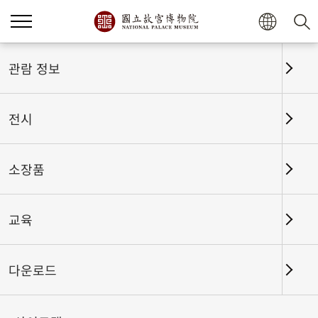
홈
전시
전시회고
관람 정보
전시
전시회고
소장품
교육
날짜 구간
다운로드