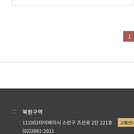
1
:::
북원구역
111001타이베이시 스린구 즈산로 2단 221호
교통안
(02)2881-2021