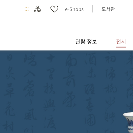
:::
e-Shops
도서관
관람 정보
전시