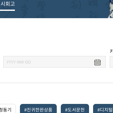
전시회고
#청동기
#진귀한완상품
#도서문헌
#디지