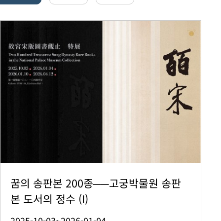
꿈의 송판본 200종──고궁박물원 송판
본 도서의 정수 (I)
2025-10-03~2026-01-04