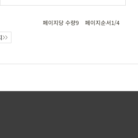
페이지당 수량
9
페이지순서
1/4
지