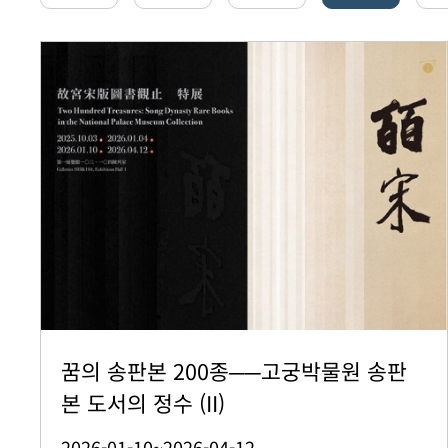
꿈의 송판본 200종──고궁박물원 송판
본 도서의 정수 (II)
2026-01-10~2026-04-12