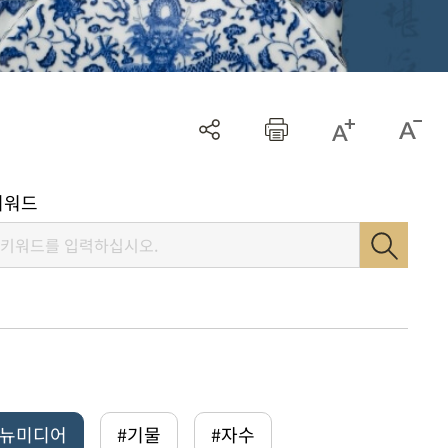
키워드
털뉴미디어
#기물
#자수