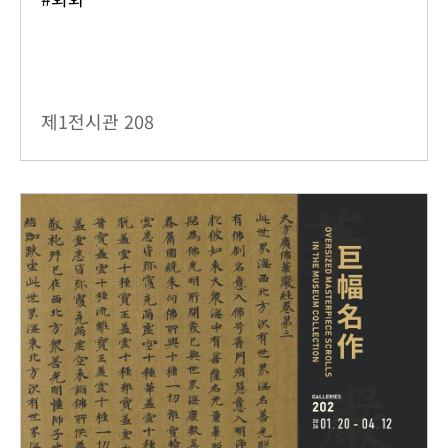
제1전시관
208