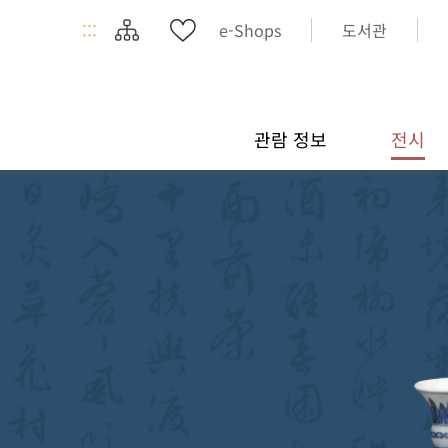
:::
e-Shops
도서관
관람 정보
전시