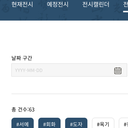
현재전시
예정전시
전시캘린더
날짜 구간
총 건수:
63
#서예
#회화
#도자
#옥기