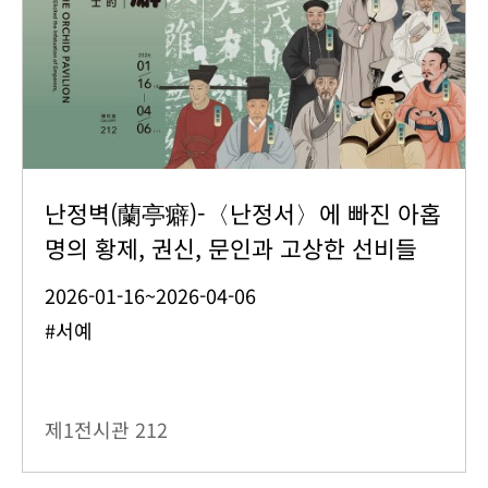
난정벽(蘭亭癖)-〈난정서〉에 빠진 아홉
명의 황제, 권신, 문인과 고상한 선비들
2026-01-16~2026-04-06
#서예
제1전시관
212