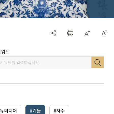
키워드
털뉴미디어
#기물
#자수