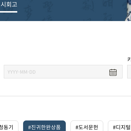
전시회고
#청동기
#진귀한완상품
#도서문헌
#디지