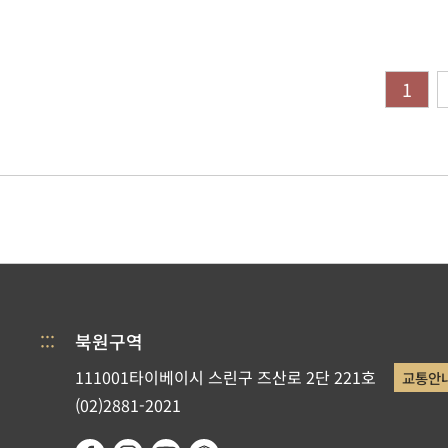
1
:::
북원구역
111001타이베이시 스린구 즈산로 2단 221호
교통안
(02)2881-2021