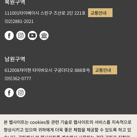
북원구역
111001타이베이시 스린구 즈산로 2단 221호
교통안내
(02)2881-2021
남원구역
612008쟈이현 타이바오시 구궁다다오 888호号
교통안내
(05)362-0777
본 웹사이트는 cookies등 관련 기술로 웹사이트의 서비스를 지속적으로
향상시키고 있으며 귀하에게 더욱 좋은 체험을 제공할 수 있도록 하고 있
정부 웹사이트 자료개방 선포