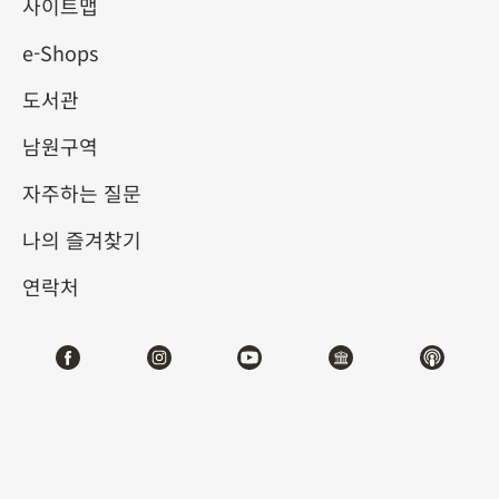
사이트맵
e-Shops
키워드
도서관
남원구역
자주하는 질문
총 건수:
38
나의 즐겨찾기
#서예
#회화
#도자
#옥기
#청동기
#
연락처