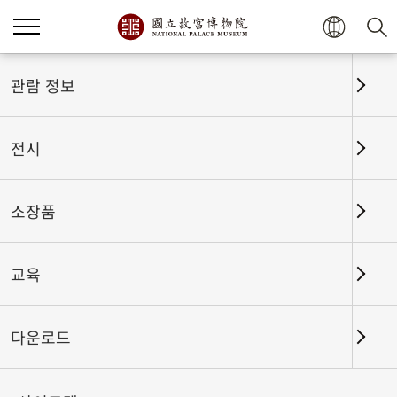
홈
전시
전시회고
관람 정보
전시
전시회고
소장품
교육
날짜 구간
다운로드