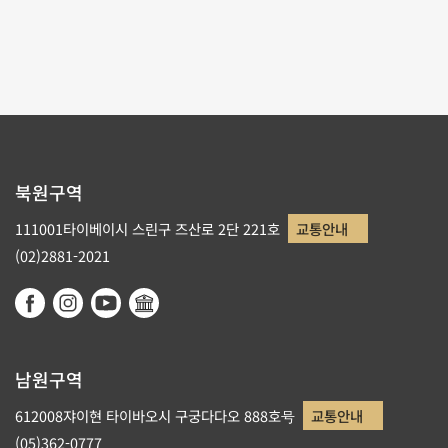
1
2
3
북원구역
111001타이베이시 스린구 즈산로 2단 221호
교통안내
(02)2881-2021
남원구역
612008쟈이현 타이바오시 구궁다다오 888호号
교통안내
(05)362-0777