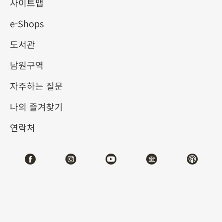
사이트맵
e-Shops
키워드
도서관
남원구역
자주하는 질문
총 건수:
22
나의 즐겨찾기
#서예
#회화
#도자
#옥기
#청동기
#
연락처