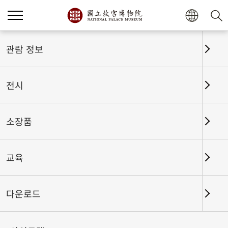
홈
전시
전시회고
관람 정보
전시
전시회고
소장품
교육
날짜 구간
다운로드