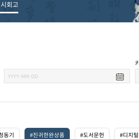
전시회고
#청동기
#진귀한완상품
#도서문헌
#디지