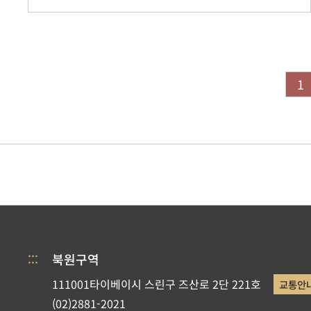
1
:::
북원구역
111001타이베이시 스린구 즈산로 2단 221호
교통안
(02)2881-2021