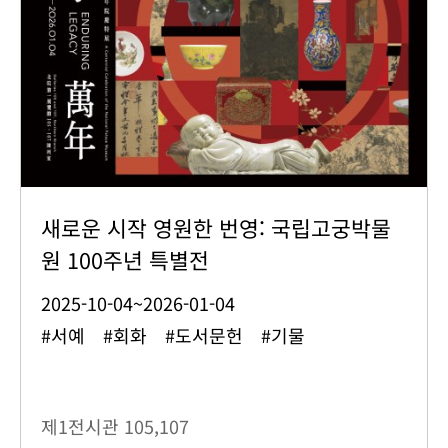
새로운 시작 영원한 번영: 국립고궁박물
원 100주년 특별전
2025-10-04~2026-01-04
#서예 #회화 #도서문헌 #기물
제1전시관
105,107