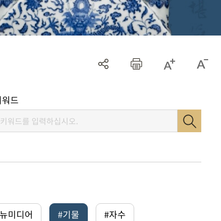
키워드
털뉴미디어
#기물
#자수