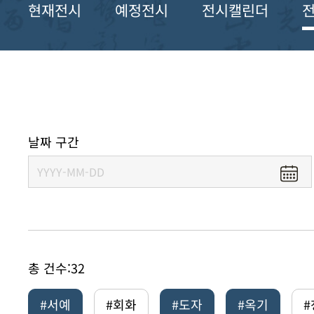
현재전시
예정전시
전시캘린더
날짜 구간
총 건수:
32
#서예
#회화
#도자
#옥기