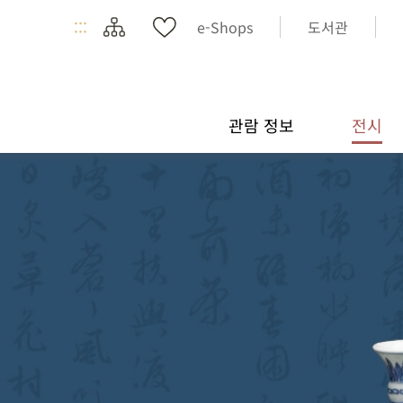
:::
e-Shops
도서관
관람 정보
전시