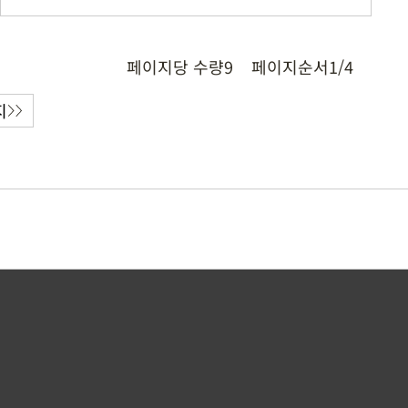
페이지당 수량
9
페이지순서
1/4
지