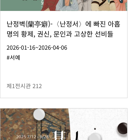
난정벽(蘭亭癖)-〈난정서〉에 빠진 아홉
명의 황제, 권신, 문인과 고상한 선비들
2026-01-16~2026-04-06
#서예
제1전시관
212