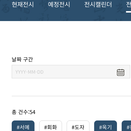
현재전시
예정전시
전시캘린더
날짜 구간
총 건수:
54
#서예
#회화
#도자
#옥기