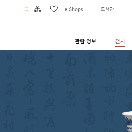
:::
e-Shops
도서관
관람 정보
전시