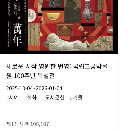
새로운 시작 영원한 번영: 국립고궁박물
원 100주년 특별전
2025-10-04~2026-01-04
#서예 #회화 #도서문헌 #기물
제1전시관
105,107