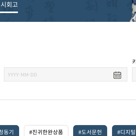
전시회고
#청동기
#진귀한완상품
#도서문헌
#디지