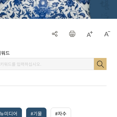
키워드
털뉴미디어
#기물
#자수