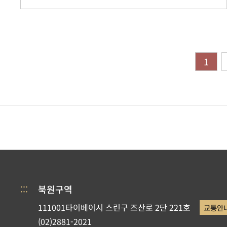
1
:::
북원구역
111001타이베이시 스린구 즈산로 2단 221호
교통안
(02)2881-2021