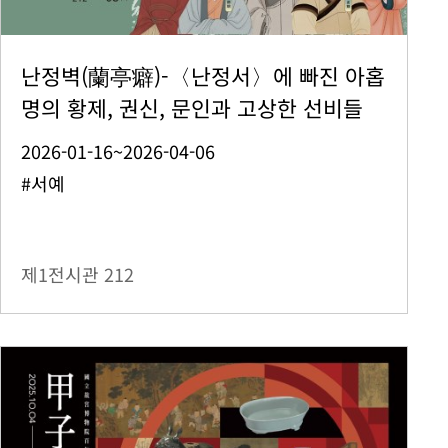
난정벽(蘭亭癖)-〈난정서〉에 빠진 아홉
명의 황제, 권신, 문인과 고상한 선비들
2026-01-16~2026-04-06
#서예
제1전시관
212