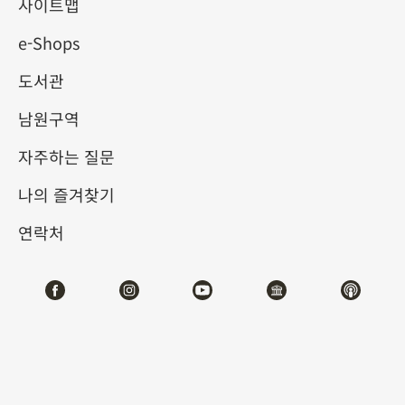
사이트맵
e-Shops
키워드
도서관
남원구역
자주하는 질문
총 건수:
23
나의 즐겨찾기
#서예
#회화
#도자
#옥기
#청동기
#
연락처