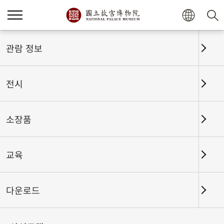
홈
전시
전시회고
관람 정보
전시
전시회고
소장품
교육
날짜 구간
다운로드