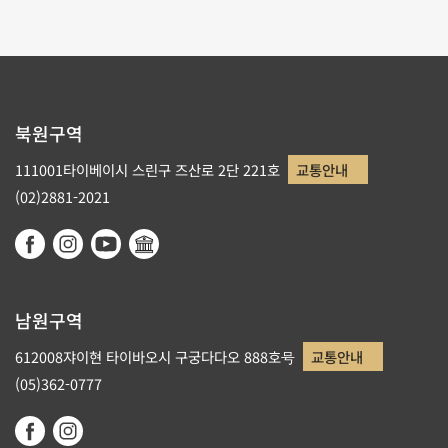
북원구역
111001타이베이시 스린구 즈산로 2단 221호
교통안내
(02)2881-2021
남원구역
612008쟈이현 타이바오시 구궁다다오 888호号
교통안내
(05)362-0777