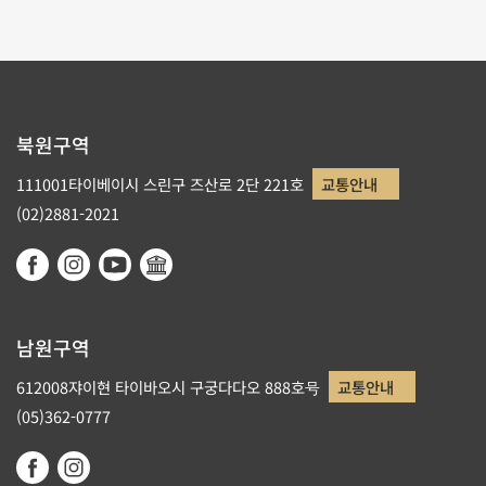
북원구역
111001타이베이시 스린구 즈산로 2단 221호
교통안내
(02)2881-2021
남원구역
612008쟈이현 타이바오시 구궁다다오 888호号
교통안내
(05)362-0777