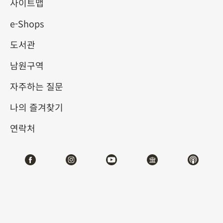
사이트맵
e-Shops
키워드
도서관
남원구역
자주하는 질문
총 건수:
33
나의 즐겨찾기
#서예
#회화
#도자
#옥기
#청동기
#
연락처