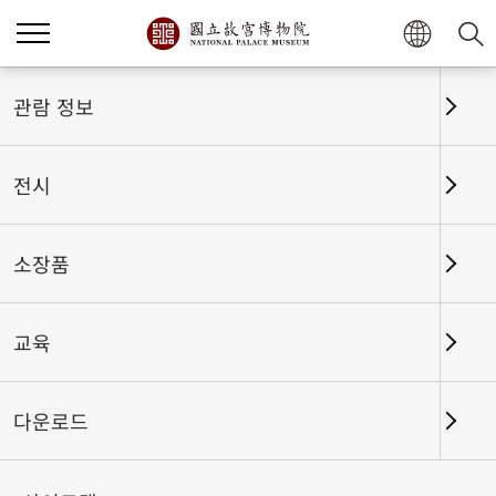
홈
전시
전시회고
관람 정보
전시
전시회고
소장품
교육
날짜 구간
다운로드