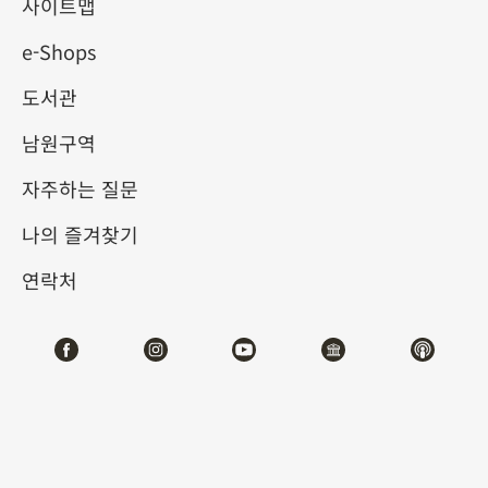
사이트맵
e-Shops
키워드
도서관
남원구역
자주하는 질문
총 건수:
35
나의 즐겨찾기
#서예
#회화
#도자
#옥기
#청동기
#
연락처