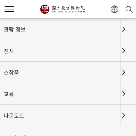
홈
전시
전시회고
관람 정보
전시
전시회고
소장품
교육
날짜 구간
다운로드