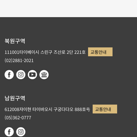
북원구역
111001타이베이시 스린구 즈산로 2단 221호
교통안내
(02)2881-2021
남원구역
612008쟈이현 타이바오시 구궁다다오 888호号
교통안내
(05)362-0777