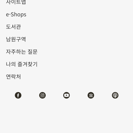
사이트맵
e-Shops
키워드
도서관
남원구역
자주하는 질문
총 건수:
45
나의 즐겨찾기
#서예
#회화
#도자
#옥기
#청동기
#
연락처