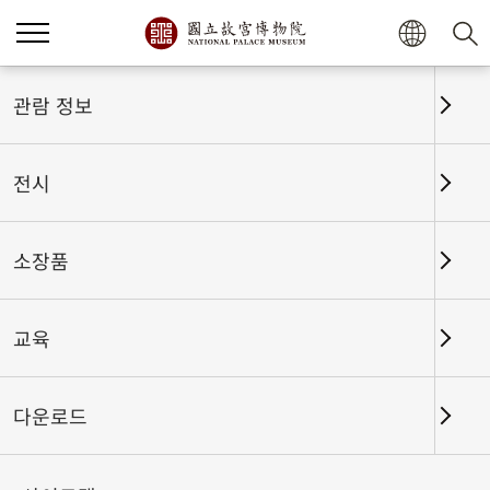
홈
전시
전시회고
관람 정보
전시
전시회고
소장품
교육
날짜 구간
다운로드