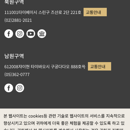
북원구역
111001타이베이시 스린구 즈산로 2단 221호
교통안내
(02)2881-2021
남원구역
612008쟈이현 타이바오시 구궁다다오 888호号
교통안내
(05)362-0777
본 웹사이트는 cookies등 관련 기술로 웹사이트의 서비스를 지속적으로
향상시키고 있으며 귀하에게 더욱 좋은 체험을 제공할 수 있도록 하고 있
정부 웹사이트 자료개방 선포