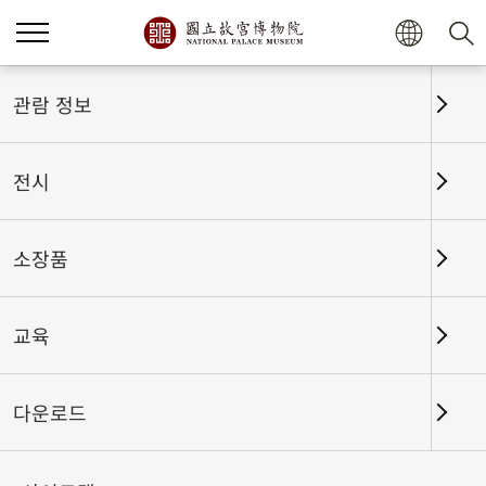
홈
전시
전시회고
관람 정보
전시
전시회고
소장품
교육
날짜 구간
다운로드