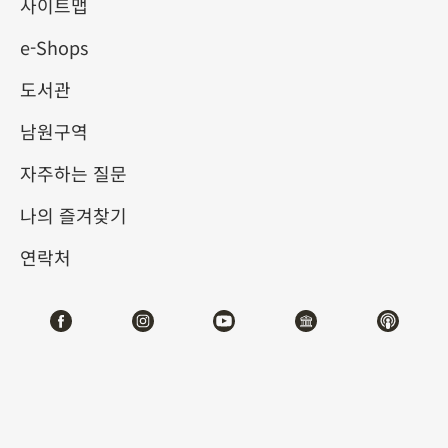
사이트맵
e-Shops
키워드
도서관
남원구역
자주하는 질문
총 건수:
60
나의 즐겨찾기
#서예
#회화
#도자
#옥기
#청동기
#
연락처