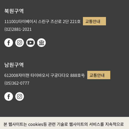
북원구역
111001타이베이시 스린구 즈산로 2단 221호
교통안내
(02)2881-2021
남원구역
612008쟈이현 타이바오시 구궁다다오 888호号
교통안내
(05)362-0777
본 웹사이트는 cookies등 관련 기술로 웹사이트의 서비스를 지속적으로