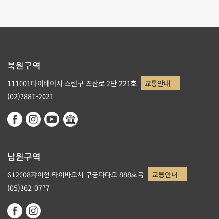
북원구역
111001타이베이시 스린구 즈산로 2단 221호
교통안내
(02)2881-2021
남원구역
612008쟈이현 타이바오시 구궁다다오 888호号
교통안내
(05)362-0777