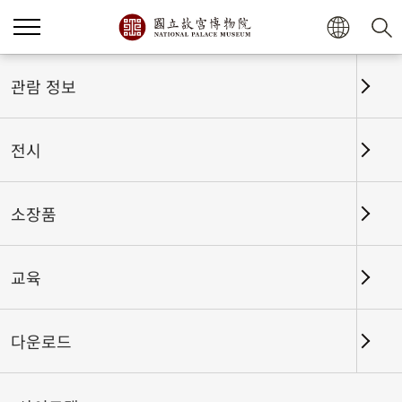
홈
전시
전시회고
관람 정보
전시
전시회고
소장품
교육
날짜 구간
다운로드