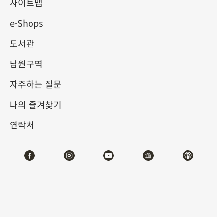
사이트맵
e-Shops
키워드
도서관
남원구역
자주하는 질문
총 건수:
23
나의 즐겨찾기
#서예
#회화
#도자
#옥기
#청동기
#
연락처