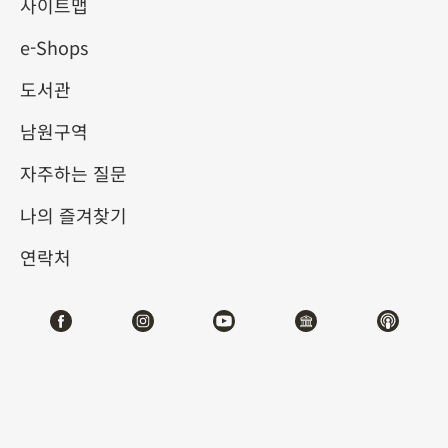
사이트맵
e-Shops
키워드
도서관
남원구역
자주하는 질문
총 건수:
63
나의 즐겨찾기
#서예
#회화
#도자
#옥기
#청동기
#
연락처