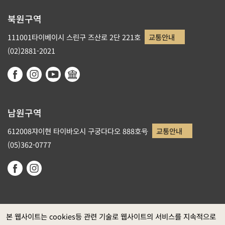
북원구역
111001타이베이시 스린구 즈산로 2단 221호
교통안내
(02)2881-2021
남원구역
612008쟈이현 타이바오시 구궁다다오 888호号
교통안내
(05)362-0777
본 웹사이트는 cookies등 관련 기술로 웹사이트의 서비스를 지속적으로