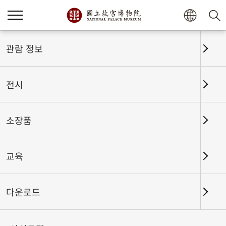
홈
전시
전시회고
관람 정보
전시
전시회고
소장품
교육
날짜 구간
다운로드