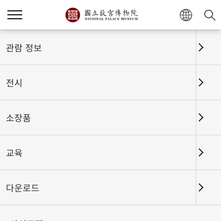
홈
전시
전시회고
관람 정보
전시
전시회고
소장품
교육
날짜 구간
다운로드