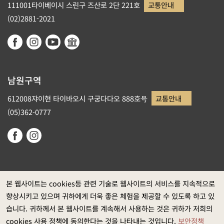
111001타이베이시 스린구 즈산로 2단 221호
교통안내
(02)2881-2021
남원구역
612008쟈이현 타이바오시 구궁다다오 888호号
교통안내
(05)362-0777
본 웹사이트는 cookies등 관련 기술로 웹사이트의 서비스를 지속적으로
향상시키고 있으며 귀하에게 더욱 좋은 체험을 제공할 수 있도록 하고 있
정부 웹사이트 자료개방 선포
습니다. 귀하께서 본 웹사이트를 계속해서 사용하는 것은 귀하가 저희의
개인정보보호
cookies 사용 정책에 동의한다는 것을 나타내는 것입니다.
보안정책