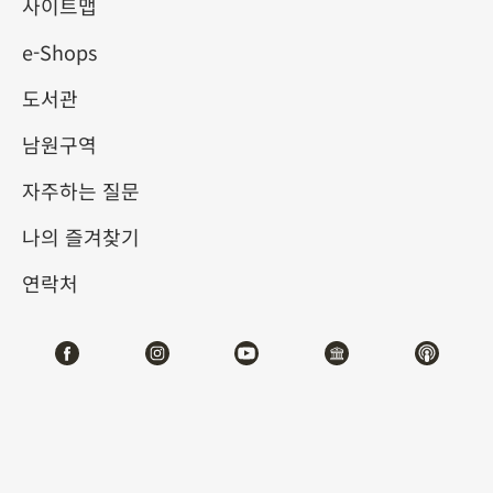
사이트맵
e-Shops
키워드
도서관
남원구역
자주하는 질문
총 건수:
76
나의 즐겨찾기
#서예
#회화
#도자
#옥기
#청동기
#
연락처