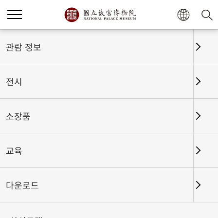
홈
전시
전시회고
관람 정보
전시
전시회고
소장품
교육
날짜 구간
다운로드