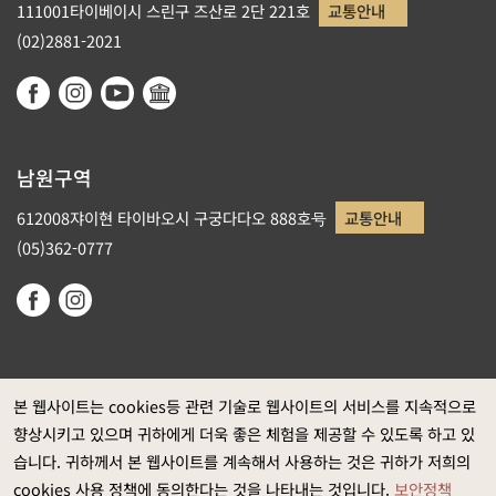
111001타이베이시 스린구 즈산로 2단 221호
교통안내
(02)2881-2021
남원구역
612008쟈이현 타이바오시 구궁다다오 888호号
교통안내
(05)362-0777
본 웹사이트는 cookies등 관련 기술로 웹사이트의 서비스를 지속적으로
향상시키고 있으며 귀하에게 더욱 좋은 체험을 제공할 수 있도록 하고 있
정부 웹사이트 자료개방 선포
습니다. 귀하께서 본 웹사이트를 계속해서 사용하는 것은 귀하가 저희의
개인정보보호
cookies 사용 정책에 동의한다는 것을 나타내는 것입니다.
보안정책