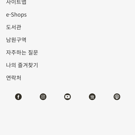
사이트맵
e-Shops
키워드
도서관
남원구역
자주하는 질문
총 건수:
53
나의 즐겨찾기
#서예
#회화
#도자
#옥기
#청동기
#
연락처