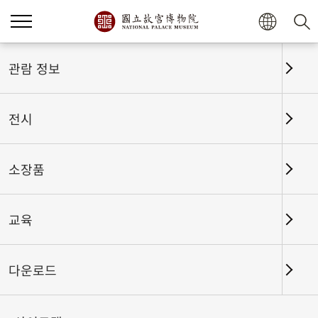
홈
전시
전시회고
관람 정보
전시
전시회고
소장품
교육
날짜 구간
다운로드