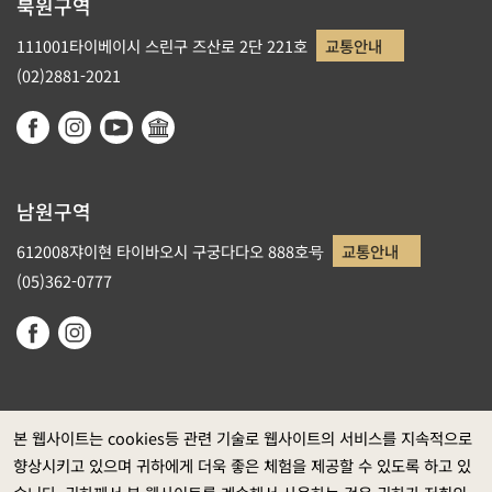
북원구역
111001타이베이시 스린구 즈산로 2단 221호
교통안내
(02)2881-2021
남원구역
612008쟈이현 타이바오시 구궁다다오 888호号
교통안내
(05)362-0777
본 웹사이트는 cookies등 관련 기술로 웹사이트의 서비스를 지속적으로
향상시키고 있으며 귀하에게 더욱 좋은 체험을 제공할 수 있도록 하고 있
정부 웹사이트 자료개방 선포