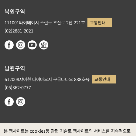
북원구역
111001타이베이시 스린구 즈산로 2단 221호
교통안내
(02)2881-2021
남원구역
612008쟈이현 타이바오시 구궁다다오 888호号
교통안내
(05)362-0777
본 웹사이트는 cookies등 관련 기술로 웹사이트의 서비스를 지속적으로