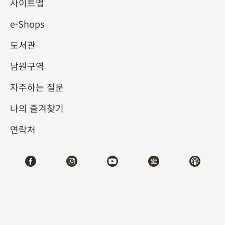
사이트맵
e-Shops
키워드
도서관
남원구역
자주하는 질문
총 건수:
62
나의 즐겨찾기
#서예
#회화
#도자
#옥기
#청동기
#
연락처