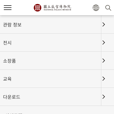
홈
전시
전시회고
관람 정보
전시
전시회고
소장품
교육
날짜 구간
다운로드