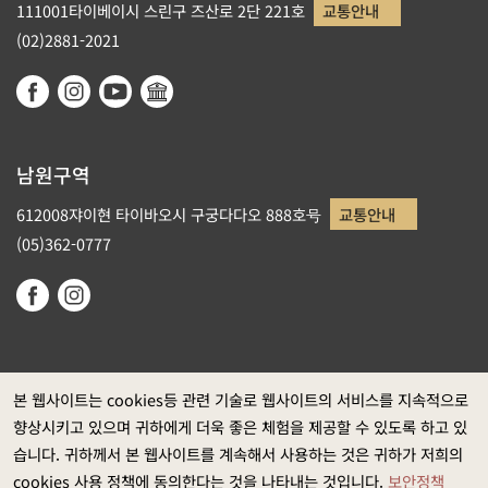
111001타이베이시 스린구 즈산로 2단 221호
교통안내
(02)2881-2021
남원구역
612008쟈이현 타이바오시 구궁다다오 888호号
교통안내
(05)362-0777
본 웹사이트는 cookies등 관련 기술로 웹사이트의 서비스를 지속적으로
향상시키고 있으며 귀하에게 더욱 좋은 체험을 제공할 수 있도록 하고 있
정부 웹사이트 자료개방 선포
습니다. 귀하께서 본 웹사이트를 계속해서 사용하는 것은 귀하가 저희의
개인정보보호
cookies 사용 정책에 동의한다는 것을 나타내는 것입니다.
보안정책