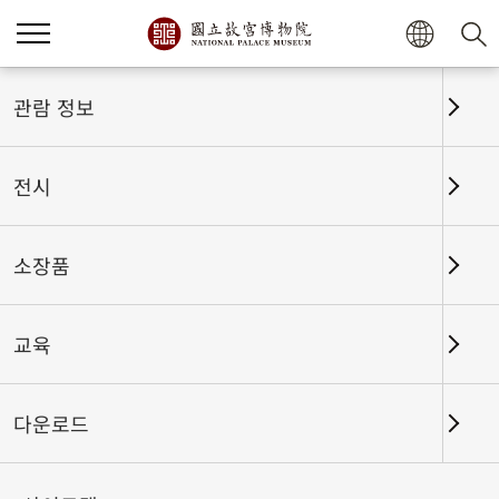
홈
전시
전시회고
관람 정보
전시
전시회고
소장품
교육
날짜 구간
다운로드