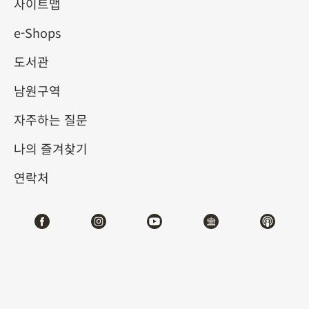
사이트맵
e-Shops
키워드
도서관
남원구역
자주하는 질문
총 건수:
74
나의 즐겨찾기
#서예
#회화
#도자
#옥기
#청동기
#
연락처