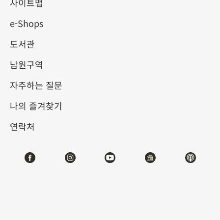
사이트맵
e-Shops
키워드
도서관
남원구역
자주하는 질문
총 건수:
32
나의 즐겨찾기
#서예
#회화
#도자
#옥기
#청동기
#
연락처