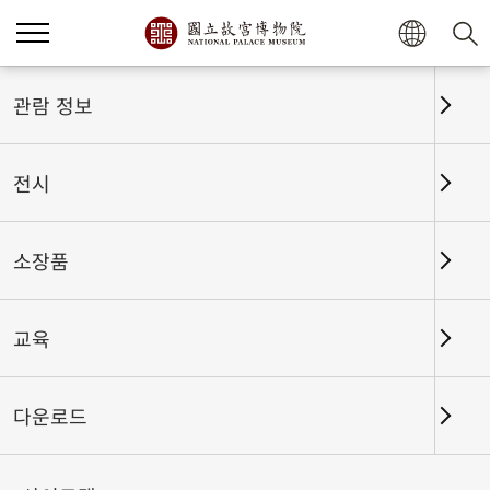
홈
전시
전시회고
관람 정보
전시
전시회고
소장품
교육
날짜 구간
다운로드