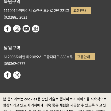
북원구역
111001타이베이시 스린구 즈산로 2단 221호
교통안내
(02)2881-2021
남원구역
612008쟈이현 타이바오시 구궁다다오 888호号
교통안내
(05)362-0777
본 웹사이트는 cookies등 관련 기술로 웹사이트의 서비스를 지속적으로
향상시키고 있으며 귀하에게 더욱 좋은 체험을 제공할 수 있도록 하고 있
정부 웹사이트 자료개방 선포