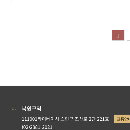
1
:::
북원구역
111001타이베이시 스린구 즈산로 2단 221호
교통안
(02)2881-2021