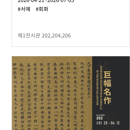
#서예 #회화
제1전시관
202,204,206