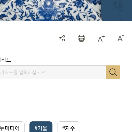
키워드
털뉴미디어
#기물
#자수