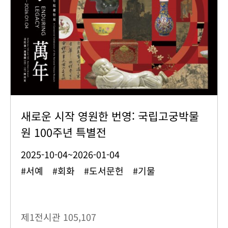
새로운 시작 영원한 번영: 국립고궁박물
원 100주년 특별전
2025-10-04~2026-01-04
#서예 #회화 #도서문헌 #기물
제1전시관
105,107