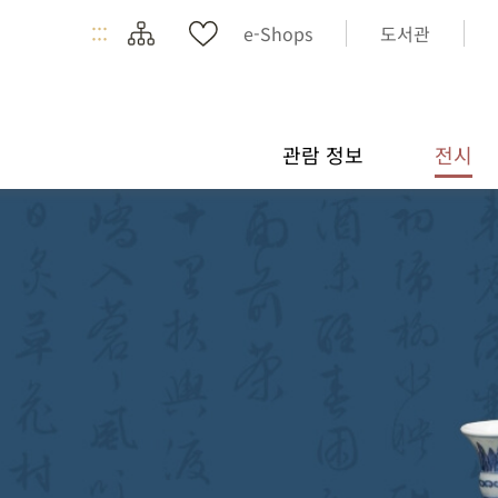
:::
e-Shops
도서관
관람 정보
전시