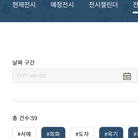
현재전시
예정전시
전시캘린더
날짜 구간
총 건수:
59
#서예
#회화
#도자
#옥기