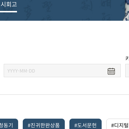
전시회고
#청동기
#진귀한완상품
#도서문헌
#디지