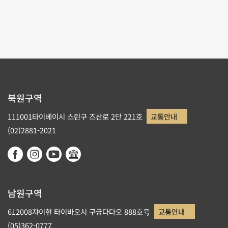
1
2
3
북원구역
111001타이베이시 스린구 즈산로 2단 221호
교통안내
(02)2881-2021
남원구역
612008쟈이현 타이바오시 구궁다다오 888호号
교통안내
(05)362-0777