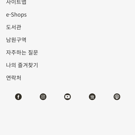
사이트맵
e-Shops
키워드
도서관
남원구역
자주하는 질문
총 건수:
22
나의 즐겨찾기
#서예
#회화
#도자
#옥기
#청동기
#
연락처