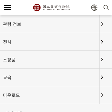
홈
전시
전시회고
관람 정보
전시
전시회고
소장품
교육
날짜 구간
다운로드