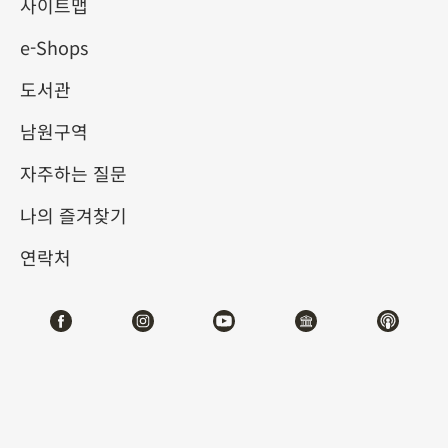
사이트맵
e-Shops
키워드
도서관
남원구역
자주하는 질문
총 건수:
26
나의 즐겨찾기
#서예
#회화
#도자
#옥기
#청동기
#
연락처