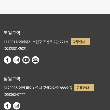
북원구역
111001타이베이시 스린구 즈산로 2단 221호
교통안내
(02)2881-2021
남원구역
612008쟈이현 타이바오시 구궁다다오 888호号
교통안내
(05)362-0777