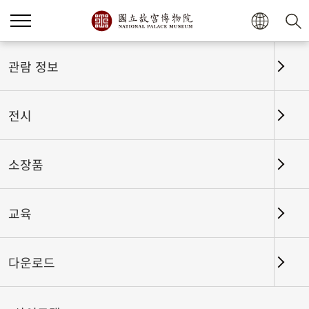
홈
전시
전시회고
관람 정보
전시
전시회고
소장품
교육
날짜 구간
다운로드